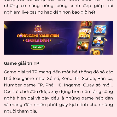
những cô nàng nóng bỏng, xinh đẹp giúp trải
nghiệm live casino hấp dẫn hơn bao giờ hết.
Game giải trí TP
Game giải trí TP mang đến một hệ thống đồ sộ các
thể loại game như: Xổ số, Keno TP, Scribe, Bắn cá,
Number game TP, Phá Hũ, Ingame, Quay số mới…
Các trò chơi đều được xây dựng trên nền tảng công
nghệ hiện đại và đây đều là những game hấp dẫn
và mang đến nhiều phút giây kịch tính cho những
người tham gia.