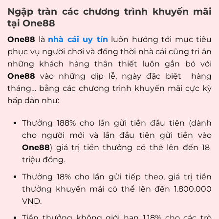
Ngập tràn các chương trình khuyến mãi
tại One88
One88
là
nhà cái uy tín
luôn hướng tới mục tiêu
phục vụ người chơi và đồng thời nhà cái cũng tri ân
những khách hàng thân thiết luôn gắn bó với
One88
vào những dịp lễ, ngày đặc biệt ​​ hàng
tháng… bằng các chương trình khuyến mãi cực kỳ
hấp dẫn như:
Thưởng 188% cho lần gửi tiền đầu tiên (dành
cho người mới và lần đầu tiên gửi tiền vào
One88
) giá trị tiền thưởng có thể lên đến 18
triệu đồng.
Thưởng 18% cho lần gửi tiếp theo, giá trị tiền
thưởng khuyến mãi có thể lên đến 1.800.000
VND.
Tiền thưởng không giới hạn 1,18% cho các trò