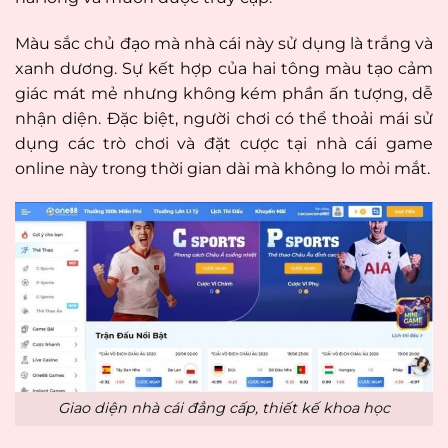
Màu sắc chủ đạo mà nhà cái này sử dụng là trắng và
xanh dương. Sự kết hợp của hai tông màu tạo cảm
giác mát mẻ nhưng không kém phần ấn tượng, dễ
nhận diện. Đặc biệt, người chơi có thể thoải mái sử
dụng các trò chơi và đặt cược tại nhà cái game
online này trong thời gian dài mà không lo mỏi mắt.
Giao diện nhà cái đẳng cấp, thiết kế khoa học