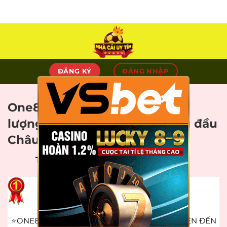
Skip
to
content
ĐĂNG KÝ
ĐĂNG NHẬP
×
One88 – Nhà cái số 1 thu hút
lượng người chơi khủng hàng đầu
Châu Á
TOP NHÀ CÁI UY TÍN SỐ 1 VIỆT NAM
ONE88
⭐ONE88 THƯỞNG 150% CHO NẠP LẦN ĐẦU LÊN ĐẾN