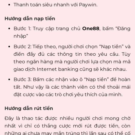
Thanh toán siêu nhanh với Paywin.
Hướng dẫn nạp tiền
Bước 1: Truy cập trang chủ
One88
, bấm “Đăng
nhập”
Bước 2: Tiếp theo, người chơi chọn “Nạp tiền” và
điền đầy đủ các thông tin theo yêu cầu. Tùy
theo ngân hàng mà người chơi lựa chọn mà mã
giao dịch Internet banking cũng sẽ khác nhau.
Bước 3: Bấm các nhận vào ô “Nạp tiền” để hoàn
tất. Như vậy là các thành viên có thể thoải mái
đặt cược vào các trò chơi yêu thích của mình.
Hướng dẫn rút tiền
Đây là thao tác được nhiều người chơi mong chờ
nhất vì chỉ có thắng cược mới rút được tiền, còn
những ai chưa may mắn trúng thì lần sau có thể cố