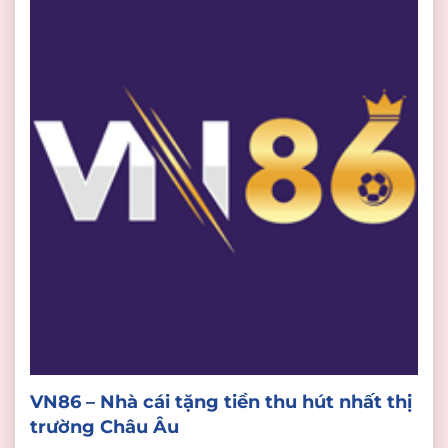
VN86 – Nhà cái tặng tiền thu hút nhất thị
trường Châu Âu