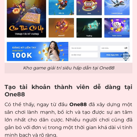
Kho game giải trí siêu hấp dẫn tại One88
Tạo tài khoản thành viên dễ dàng tại
One88
Có thể thấy, ngay từ đầu
One88
đã xây dựng một
sân chơi lành mạnh, bổ ích và tạo được sự an tâm
lớn nhất cho dân cược. Nhiều người chơi cũng đã
gắn bó với đơn vị trong một thời gian khá dài vì tính
minh bạch và rõ ràng.