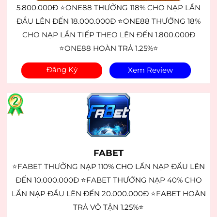
5.800.000Đ ⭐ONE88 THƯỞNG 118% CHO NẠP LẦN
ĐẦU LÊN ĐẾN 18.000.000Đ ⭐ONE88 THƯỞNG 18%
CHO NẠP LẦN TIẾP THEO LÊN ĐẾN 1.800.000Đ
⭐ONE88 HOÀN TRẢ 1.25%⭐
Đăng Ký
Xem Review
FABET
⭐FABET THƯỞNG NẠP 110% CHO LẦN NẠP ĐẦU LÊN
ĐẾN 10.000.000Đ ⭐FABET THƯỞNG NẠP 40% CHO
LẦN NẠP ĐẦU LÊN ĐẾN 20.000.000Đ ⭐FABET HOÀN
TRẢ VÔ TẬN 1.25%⭐