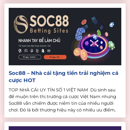
[…]
Soc88 – Nhà cái tặng tiền trải nghiệm cá
cược HOT
TOP NHÀ CÁI UY TÍN SỐ 1 VIỆT NAM Dù sinh sau
để muộn trên thị trường cá cược Việt Nam nhưng
Soc88 vẫn chiếm được niềm tin của nhiều người
chơi. Đó là bởi thương hiệu này có nhiều ưu điểm,
lợi thế giúp người chơi tham gia cá cược an toàn,
minh bạch. […]