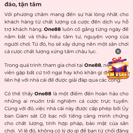
đáo, tận tâm
Với phương châm mang đến sự hài lòng nhất cho
khách hàng từ chất lượng cá cược đến dịch vụ hỗ
trợ khách hàng.
One88
luôn cố gắng từng ngày để
nắm bắt và thấu hiểu tâm tư, nguyện vọng của
người chơi. Từ đó, họ sẽ xây dựng nên một sân chơi
✕
cá cược chất lượng xứng tầm châu lục.
Trong quá trình tham gia chơi tại
One88
, nếu thành
viên gặp bất cứ trở ngại hay khó khăn gì đừng ngại
liên hệ với nhà cái để được giải đáp qua các cổng:
Có thể thấy
One88
là một điểm đến hoàn hảo cho
những ai muốn trải nghiệm cá cược trực tuyến.
Cùng với đó, việc nhà cái này được cấp phép bởi Ủy
ban Giám sát Cờ bạc nổi tiếng càng minh chứng
cho chất lượng, tính hợp pháp, bảo mật của sân
chơi. Vì lẽ đó, không có lý do gì để bạn từ chối đăng