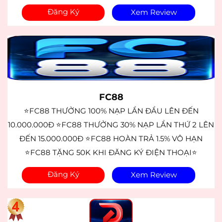
Đăng Ký
Xem Review
FC88
⭐FC88 THƯỞNG 100% NẠP LẦN ĐẦU LÊN ĐẾN
10.000.000Đ ⭐FC88 THƯỞNG 30% NẠP LẦN THỨ 2 LÊN
ĐẾN 15.000.000Đ ⭐FC88 HOÀN TRẢ 1.5% VÔ HẠN
⭐FC88 TẶNG 50K KHI ĐĂNG KÝ ĐIỆN THOẠI⭐
Đăng Ký
Xem Review