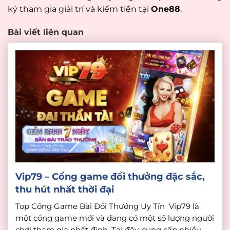
ký tham gia giải trí và kiếm tiền tại
One88
.
Bài viết liên quan
Vip79 – Cổng game đổi thưởng đặc sắc,
thu hút nhất thời đại
Top Cổng Game Bài Đổi Thưởng Uy Tín Vip79 là
một cổng game mới và đang có một số lượng người
chơi tham gia nhất định. Tại đây, cung cấp nhiều