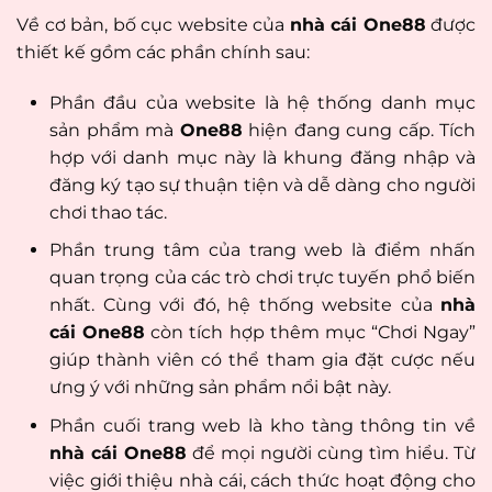
Về cơ bản, bố cục website của
nhà cái One88
được
thiết kế gồm các phần chính sau:
Phần đầu của website là hệ thống danh mục
sản phẩm mà
One88
hiện đang cung cấp. Tích
hợp với danh mục này là khung đăng nhập và
đăng ký tạo sự thuận tiện và dễ dàng cho người
chơi thao tác.
Phần trung tâm của trang web là điểm nhấn
quan trọng của các trò chơi trực tuyến phổ biến
nhất. Cùng với đó, hệ thống website của
nhà
cái One88
còn tích hợp thêm mục “Chơi Ngay”
giúp thành viên có thể tham gia đặt cược nếu
ưng ý với những sản phẩm nổi bật này.
Phần cuối trang web là kho tàng thông tin về
nhà cái One88
để mọi người cùng tìm hiểu. Từ
việc giới thiệu nhà cái, cách thức hoạt động cho